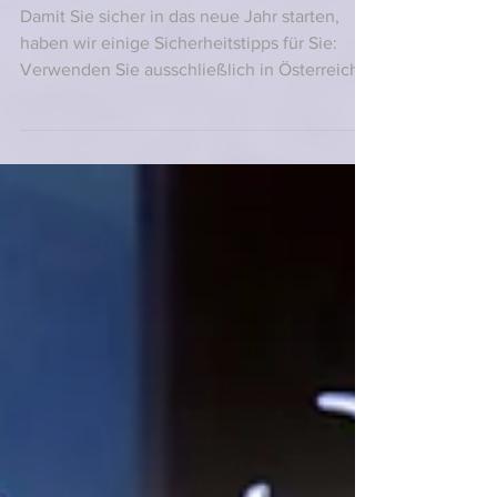
27. Dez. 2023
Sicherheitstipps zu Silvester
Damit Sie sicher in das neue Jahr starten,
haben wir einige Sicherheitstipps für Sie:
Verwenden Sie ausschließlich in Österreich...