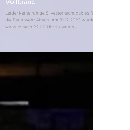
Vollbrand
Leider keine ruhige Silvesternacht gab es für
die Feuerwehr Altach. Am 31.12.2023 wurden
wir kurz nach 22:00 Uhr zu einem
brennenden...