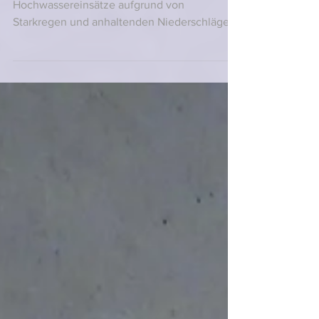
und Hochwasser
In den letzten Jahren haben sich die
Hochwassereinsätze aufgrund von
Starkregen und anhaltenden Niederschlägen
nicht nur in Altach,...