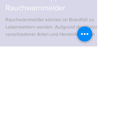
Brandschutztipps -
Rauchwarnmelder
Rauchwarnmelder können im Brandfall zu
Lebensrettern werden. Aufgrund der Vielzahl
verschiedener Arten und Hersteller haben wir
einige...
Feuerwehr Altach
Florianiweg 1
A-6844 Altach