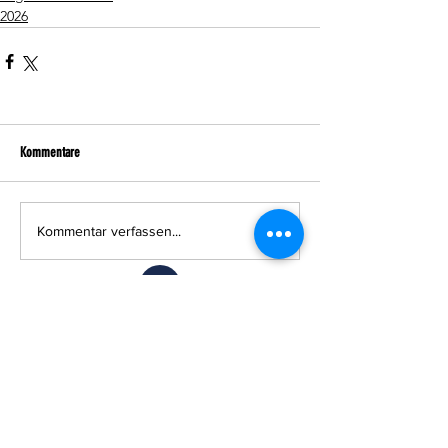
2026
Kommentare
Kommentar verfassen...
Feuerwehr Altach
Florianiweg 1
A-6844 Altach
T:
+43 (0) 5576 73 332
(nicht ständig besetzt)