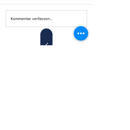
Kommentar verfassen...
Feuerwehr Altach
Florianiweg 1
A-6844 Altach
T:
+43 (0) 5576 73 332
(nicht ständig besetzt)
M: +43 (0) 664 1622062
@:
feuerwehr@altach.at
Die Feuerwehr Altach
auf Facebook